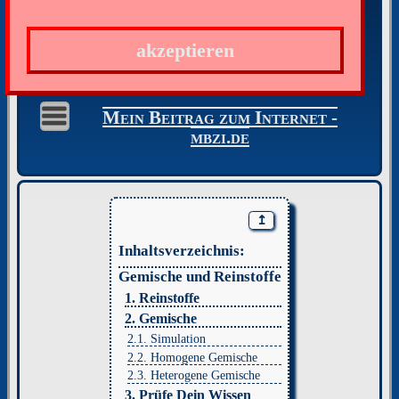
akzeptieren
Mein Beitrag zum Internet -
mbzi.de
↥
Inhaltsverzeichnis:
Gemische und Reinstoffe
1. Reinstoffe
2. Gemische
2.1. Simulation
2.2. Homogene Gemische
2.3. Heterogene Gemische
3. Prüfe Dein Wissen