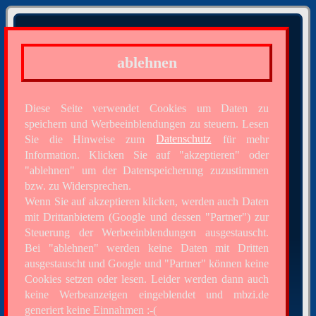
ablehnen
Diese Seite verwendet Cookies um Daten zu
speichern und Werbeeinblendungen zu steuern. Lesen
Sie die Hinweise zum
Datenschutz
für mehr
Information. Klicken Sie auf "akzeptieren" oder
"ablehnen" um der Datenspeicherung zuzustimmen
bzw. zu Widersprechen.
Wenn Sie auf akzeptieren klicken, werden auch Daten
mit Drittanbietern (Google und dessen "Partner") zur
Steuerung der Werbeeinblendungen ausgestauscht.
Bei "ablehnen" werden keine Daten mit Dritten
ausgestauscht und Google und "Partner" können keine
Cookies setzen oder lesen. Leider werden dann auch
keine Werbeanzeigen eingeblendet und mbzi.de
generiert keine Einnahmen :-(